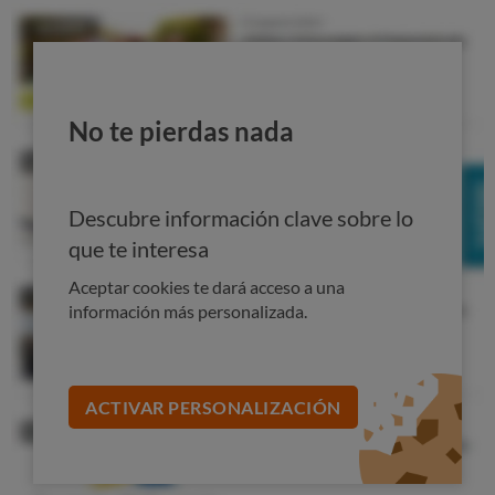
colocados en lugares poco accesibles…
La climatización y habitabilidad trasera son
también mejorables
No te pierdas nada
Descubre información clave sobre lo
que te interesa
Aceptar cookies te dará acceso a una
información más personalizada.
Un buen motor
Sin embargo, el motor del modelo analizado es bueno:
ACTIVAR PERSONALIZACIÓN
Entrega la potencia con una gran suavidad y
produce pocas vibraciones.