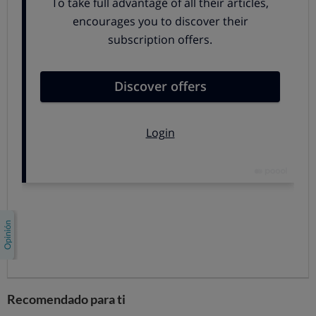
comprar desde 10.900 euros, pero para nuestros análisis
hemos usado una versión superior: el modelo analizado
ha sido el 1.5 dci 110 4x2, que se vende a partir de
15.050 euros.
Acabado básico
El Duster es un coche barato. Aparte del precio, no
destaca especialmente por nada.
El acabado es bastante pobre: en el interior
predominan sobre todo los elementos de plástico
duro, los revestimientos de las puertas podrían ser
mejores, carece de espacios para depositar objetos…
Los pilares son demasiado anchos, por lo que
dificultan la visibilidad
Fallan detalles de ergonomía: el salpicadero está
Recomendado para ti
situado demasiado bajo, hay ciertos mandos