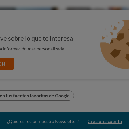
ve sobre lo que te interesa
na información más personalizada.
ÓN
colocar unos
neumáticos de invierno
, especialmente
 lluvia o nieve.
n tus fuentes favoritas de Google
var el
equipamiento imprescindible en el coche
: una
l con la batería bien cargada.
¿Quieres recibir nuestra Newsletter?
Crea una cuenta