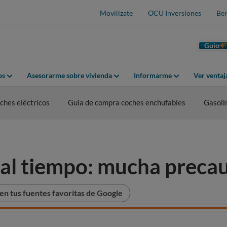
Movilízate
OCU Inversiones
Ben
Guio
os
Asesorarme sobre vivienda
Informarme
Ver venta
hes eléctricos
Guia de compra coches enchufables
Gasoli
al tiempo: mucha preca
n tus fuentes favoritas de Google