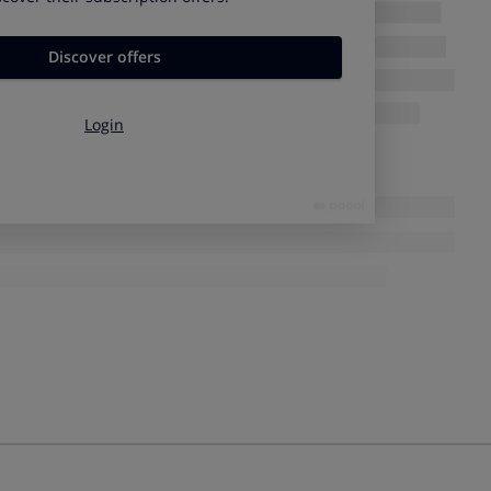
a encenderlo y comprobar que todo funciona. Si
no arranca
ricos y vuelve a intentarlo. Si no lo consigues, necesitarás
as
pólizas con asistencia en viaje contemplan el servicio de
 móvil, linterna...
por zonas donde haya nieve o hielo, debes llevar unas
ecuadas a tu vehículo.
udamos a escoger la que más te conviene.
EL COCHE: CUÁL ELEGIR Y CÓMO USARLA
 de que sabes usarlas y no te ves obligado a probarlo en