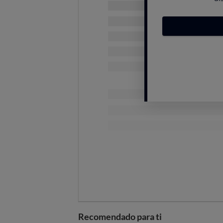
batería: conviene cuando se pued
el coche
, apaga los sistemas eléct
recargar la batería: recuerda que
l
recarga de la batería.
Bien equipado: con cadenas,
Si debes cogerlo y
vas a circular 
cadenas
, textiles o metálicas, ad
Si no tienes cadenas, te ay
CADENAS PARA 
En cualquier caso, asegúrate
plena emergencia.
Recomendado para ti