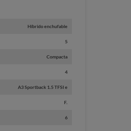
Híbrido enchufable
5
Compacta
4
A3 Sportback 1.5 TFSI e
F.
6