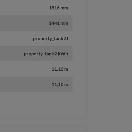
1816 mm
1441 mm
property_tank2 l
property_tank2 kWh
11,10 m
11,10 m