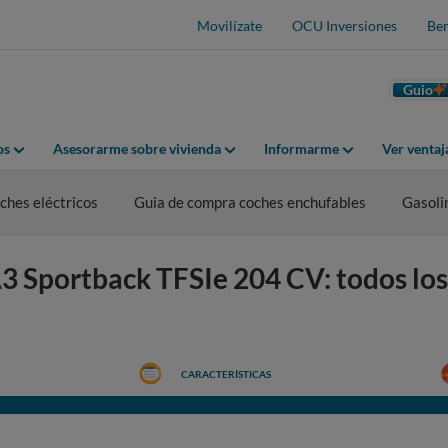
Movilízate
OCU Inversiones
Ben
Guio
os
Asesorarme sobre vivienda
Informarme
Ver venta
hes eléctricos
Guia de compra coches enchufables
Gasoli
3 Sportback TFSIe 204 CV: todos los
CARACTERÍSTICAS