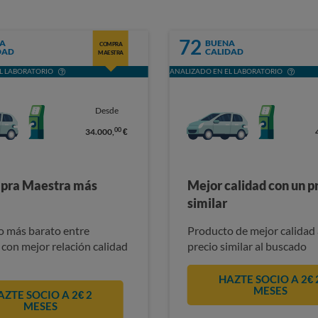
72
A
BUENA
COMPRA
DAD
CALIDAD
MAESTRA
L LABORATORIO
ANALIZADO EN EL LABORATORIO
Desde
00
34.000,
€
pra Maestra más
Mejor calidad con un p
similar
 más barato entre
Producto de mejor calidad 
 con mejor relación calidad
precio similar al buscado
HAZTE SOCIO A 2€ 
MESES
AZTE SOCIO A 2€ 2
MESES