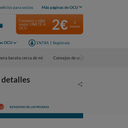
eficios para socios
Más páginas de OCU
2€
Compara y elige
2
mejor: ÚNETE A
meses
OCU
jas OCU
ENTRA
|
Regístrate
nera barata cerca de mi
Consejos de uso
 detalles
RESULTADO DE LAS PRUEBAS