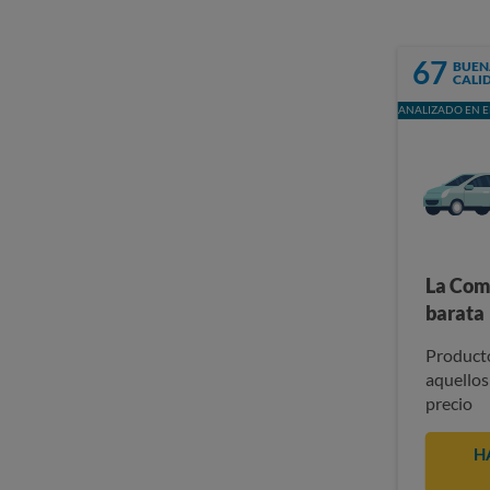
67
BUEN
CALI
ANALIZADO EN E
La Com
barata
Producto
aquellos
precio
H