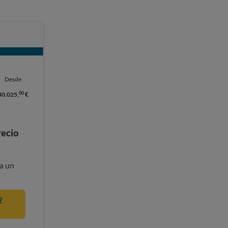
Desde
00
40.025,
€
recio
a un
2