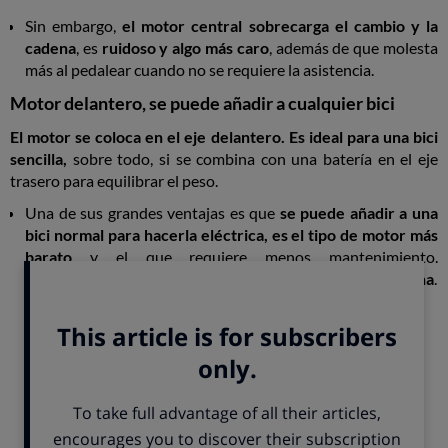
Sin embargo,
el motor central sobrecarga el cambio y la
cadena
, es
ruidoso y algo más caro
, además de que molesta
más al pedalear cuando no se requiere la asistencia.
Motor delantero, se puede añadir a cualquier bici
El motor se coloca en el eje delantero. Es ideal para una bici
sencilla,
sobre todo, si se combina con una batería en el eje
trasero para equilibrar el peso.
Una de sus grandes ventajas es que
se puede añadir a una
bici normal para hacerla eléctrica,
es el tipo de motor más
barato
y el que requiere menos mantenimiento.
Además,
provoca menos desgaste en el cambio y la cadena
.
También es cierto que
puede estorbar si hay que cambiar la
rueda o neumático delanteros
, que sufre un mayor
desgaste, lo mismo que la horquilla delantera. Al cargar el
peso delante,
hace que la dirección sea menos manejable
.
Motor trasero, más agarre