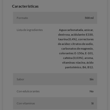
Caracterí­sticas
Formato
500 ml
Lista de ingredientes
Agua carbonatada, azúcar,
dextrosa, acidulante: E330,
taurina (0,4%), correctores
de acidez: citratos de sodio,
carbonatos de magnesio,
colorantes: E-150a, E-101,
cafeína (0,03%), aroma,
vitaminas: niacina, ácido
pantoténico, B6, B12.
Sabor
Sin
Con edulcorantes
No
Con vitaminas
Sí