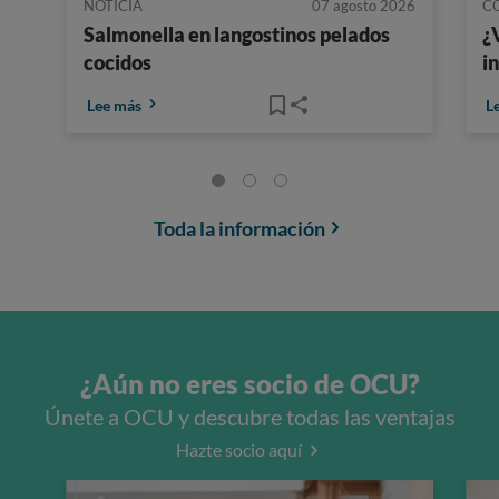
NOTICIA
07 agosto 2026
C
Salmonella en langostinos pelados
¿
cocidos
i
Lee más
L
Toda la información
¿Aún no eres socio de OCU?
Únete a OCU y descubre todas las ventajas
Hazte socio aquí