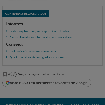
CONTENIDOS RELACIONADOS
Informes
Pesticidas y bacterias, los riesgos más notificados
Alertas alimentarias: información para no asustarse
Consejos
Las intoxicaciones no son para el verano
Que Salmonella no te amargue las vacaciones
Seguir
Seguir
- Seguridad alimentaria
Añadir OCU en tus fuentes favoritas de Google
¿Quieres recibir nuestra Newsletter?
Crea una cuenta