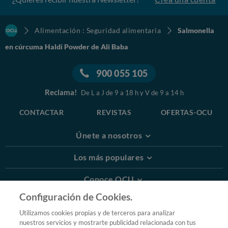
Alimentación : Seguridad alimentaria
Salmonella
en cúrcuma Haldi Powder de Ali Baba
900 055 105
Reclama!
De L a J de 9 a 18 h y V de 9 a 14 h
CONTACTAR
REVISTAS
OFERTAS-OCU
Únete a nosotros
Los más populares
Conoce OCU
Configuración de Cookies.
Más Información
Utilizamos cookies propias y de terceros para analizar
nuestros servicios y mostrarte publicidad relacionada con tus
© 2026 OCU