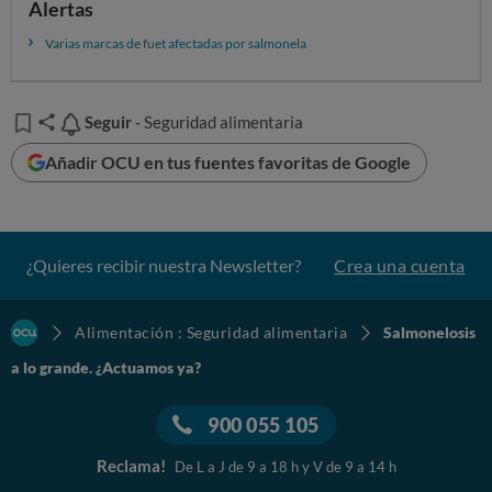
Alertas
Varias marcas de fuet afectadas por salmonela
Seguir
Seguir
- Seguridad alimentaria
Añadir OCU en tus fuentes favoritas de Google
¿Quieres recibir nuestra Newsletter?
Crea una cuenta
Alimentación : Seguridad alimentaria
Salmonelosis
a lo grande. ¿Actuamos ya?
900 055 105
Reclama!
De L a J de 9 a 18 h y V de 9 a 14 h