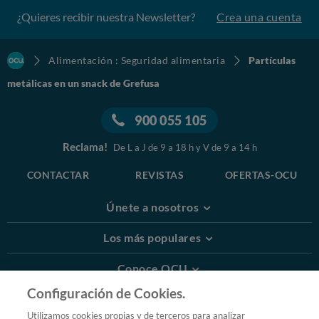
¿Quieres recibir nuestra Newsletter?
Crea una cuenta
Alimentación : Seguridad alimentaria
Partículas
metálicas en un snack de Grefusa
900 055 105
Reclama!
De L a J de 9 a 18 h y V de 9 a 14 h
CONTACTAR
REVISTAS
OFERTAS-OCU
Únete a nosotros
Los más populares
Conoce OCU
Configuración de Cookies.
Más Información
Utilizamos cookies propias y de terceros para analizar