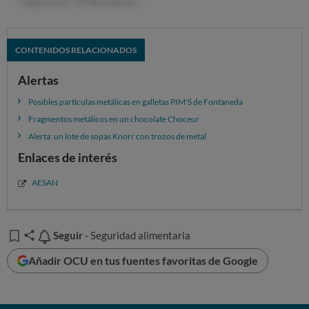
CONTENIDOS RELACIONADOS
Alertas
Posibles partículas metálicas en galletas PIM'S de Fontaneda
Fragmentos metálicos en un chocolate Choceur
Alerta: un lote de sopas Knorr con trozos de metal
Enlaces de interés
AESAN
Seguir
Seguir
- Seguridad alimentaria
Añadir OCU en tus fuentes favoritas de Google