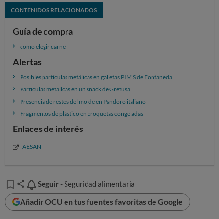
CONTENIDOS RELACIONADOS
Guía de compra
como elegir carne
Alertas
Posibles partículas metálicas en galletas PIM'S de Fontaneda
Partículas metálicas en un snack de Grefusa
Presencia de restos del molde en Pandoro italiano
Fragmentos de plástico en croquetas congeladas
Enlaces de interés
AESAN
Seguir
Seguir
- Seguridad alimentaria
Añadir OCU en tus fuentes favoritas de Google