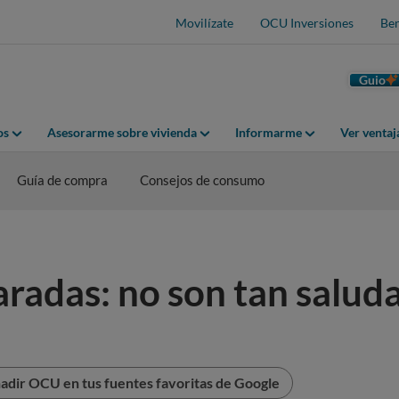
Movilízate
OCU Inversiones
Ben
Guio
os
Asesorarme sobre vivienda
Informarme
Ver venta
Guía de compra
Consejos de consumo
radas: no son tan salud
adir OCU en tus fuentes favoritas de Google