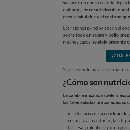
sacan de un apuro cuando llegas ta
embargo, l
os resultados de nuestr
escala saludable y el resto se q
Las razones principales son el
exc
sobre todo en salsas y pollo prep
muchos casos,
se aleja bastante 
¿CUÁLES
Sigue leyendo para saber más deta
¿Cómo son nutrici
La palabra ensalada suele ir asocia
las 16 ensaladas preparadas, su
Un causa es
la cantidad de 
respecta a las calorías, las de
las césar; mientras que en grasa