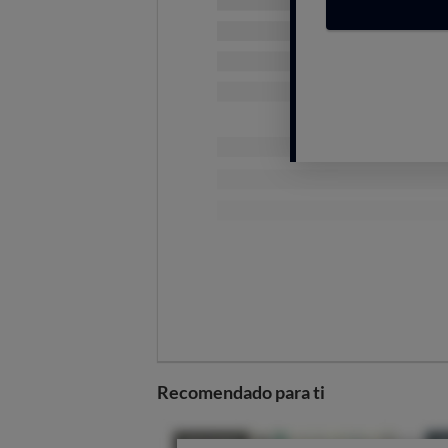
Etiquetado correcto, pero
Los envases cumplen con la infor
ayuda a elegir bien.
La mayoría d
gramos,
cuando los formatos anali
envase completo.
Además,
no se separa la informac
dato es importante:
el aliño pesa
sal y sabor.
Recomendado para ti
También
hemos visto que solo 4 d
y solo la mitad muestra el Nutrisco