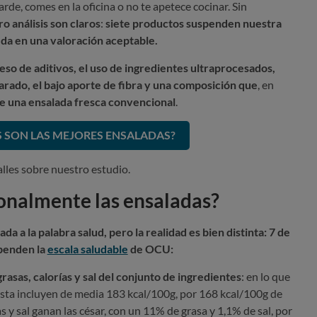
rde, comes en la oficina o no te apetece cocinar. Sin
o análisis son claros
:
siete productos suspenden nuestra
ueda en una valoración aceptable.
eso de aditivos, el uso de ingredientes ultraprocesados,
arado, el bajo aporte de fibra y una composición
que
, en
de una ensalada fresca convencional
.
 SON LAS MEJORES ENSALADAS?
lles sobre nuestro estudio.
onalmente las ensaladas?
da a la palabra salud, pero la realidad es bien distinta: 7 de
spenden la
escala saludable
de OCU:
grasas, calorías y sal del conjunto de ingredientes
: en lo que
 pasta incluyen de media 183 kcal/100g, por 168 kcal/100g de
s y sal ganan las césar, con un 11% de grasa y 1,1% de sal, por