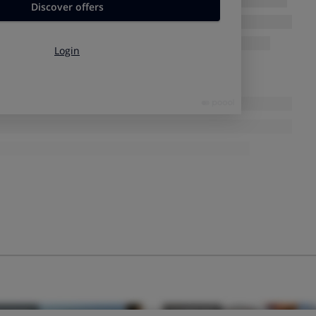
 mejorable
mación obligatoria, pero esa información no siempre
e marcas
se limita a indicar los valores nutricionales por 100
zados van de 205 a 325 gramos y lo habitual es consumir el
ión nutricional de la salsa del resto de ingredientes.
Y ese
 mucho
en el resultado final,
tanto en calorías como en grasa,
e las 16 marcas indican claramente el tamaño de la porción
,
re en el frontal del envase. En nuestro cálculo, casi todas