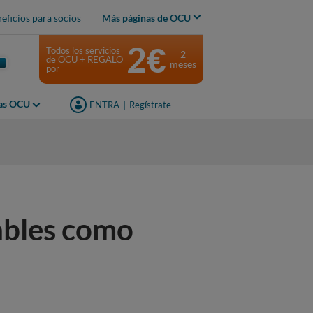
eficios para socios
Más páginas de OCU
2€
Todos los servicios
2
de OCU + REGALO
meses
por
jas OCU
ENTRA
|
Regístrate
ables como