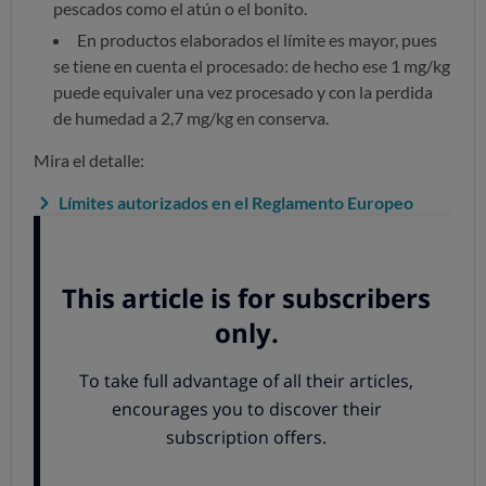
pescados como el atún o el bonito.
En productos elaborados el límite es mayor, pues
se tiene en cuenta el procesado: de hecho ese 1 mg/kg
puede equivaler una vez procesado y con la perdida
de humedad a 2,7 mg/kg en conserva.
Mira el detalle:
Límites autorizados en el Reglamento Europeo
¿Qué ha pasado en Francia?
Un informe de la ONG Bloom y Foodwatch, que analizó
148 latas de atún en cinco países europeo, reveló que
todas las muestras contenían mercurio y más del 50 %
superaba el 0,3 mg/kg. Este es el límite que se aplica a la
presencia de mercurio en pescados frescos de menor
tamaño, el del atún fresco es superior (1 mg/kg), y en
conserva es bastante mayor.