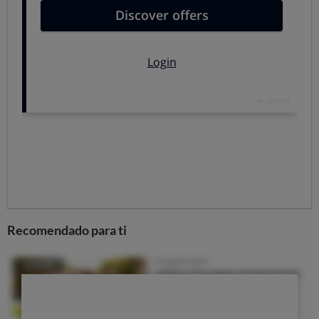
Ante esto, y aunque el límite no superaba lo que fija la
normativa, aplicando el principio de precaución
en
varias ciudades francesas
, como París, Lyon, Lille,
Grenoble, Montpellier y Rennes,
se tomó la decisión de
retirar el atún de los menús escolares
.
¿Cuál es la situación en España?
Es un tema al que siempre se está atento
, y se realizan
continuos estudios en nuestro país. Tras conocerse los
resultados,
AESAN (Agencia Española de Seguridad
Alimentaria y Nutrición)
, hizo un llamamiento a la calma
e
insistió en que no se habían detectado
incumplimientos en los análisis oficiales realizados en
Recomendado para ti
España
, y
el consumo de atún en conserva no
representa un riesgo si se realiza con moderación
.
En OCU
realizamos hace un tiempo u
n análisis de atún
en lata
, que arrojó unos resultados más
tranquilizadores.