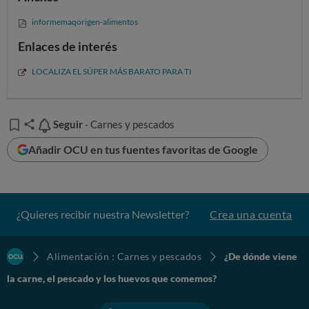
informemaqorigen-alimentos
Enlaces de interés
LOCALIZA EL SÚPER MÁS BARATO PARA TI
Seguir
Seguir
- Carnes y pescados
Añadir OCU en tus fuentes favoritas de Google
¿Quieres recibir nuestra Newsletter?
Crea una cuenta
Alimentación : Carnes y pescados
¿De dónde viene
la carne, el pescado y los huevos que comemos?