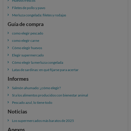
Huevos frescos
Filetes de pollo y pavo
Merluza congelada: filetes y rodajas
Guía de compra
como elegir pescado
como elegir carne
Cómo elegir huevos
Elegir supermercado
Cómo elegir la merluza congelada
Latas de sardinas: en qué fijarse para acertar
Informes
Salmón ahumado: ¿cómo elegir?
Sí a los alimentos producidos con bienestar animal
Pescado azul, lo tiene todo
Noticias
Los supermercados más baratos de 2025
Anexos