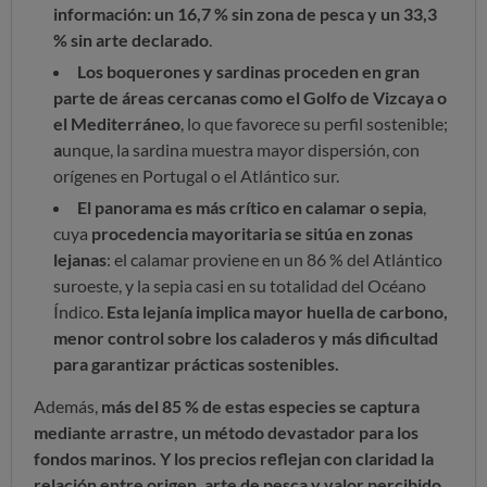
información: un 16,7 % sin zona de pesca y un 33,3
% sin arte declarado
.
Los boquerones y sardinas proceden en gran
parte de áreas cercanas como el Golfo de Vizcaya o
el Mediterráneo
, lo que favorece su perfil sostenible;
a
unque, la sardina muestra mayor dispersión, con
orígenes en Portugal o el Atlántico sur.
El panorama es más crítico en calamar o sepia
,
cuya
procedencia mayoritaria se sitúa en zonas
lejanas
: el calamar proviene en un 86 % del Atlántico
suroeste, y la sepia casi en su totalidad del Océano
Índico.
Esta lejanía implica mayor huella de carbono,
menor control sobre los caladeros y más dificultad
para garantizar prácticas sostenibles.
Además,
más del 85 % de estas especies se captura
mediante arrastre, un método devastador para los
fondos marinos. Y los precios reflejan con claridad la
relación entre origen, arte de pesca y valor percibido.