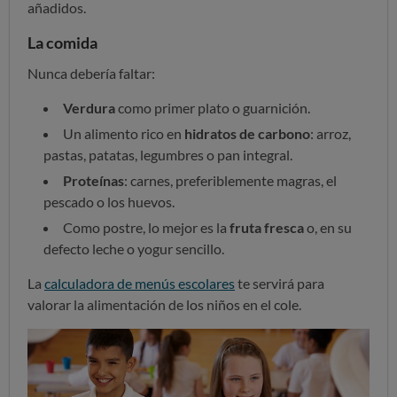
añadidos.
La comida
Nunca debería faltar:
Verdura
como primer plato o guarnición.
Un alimento rico en
hidratos de carbono
: arroz,
pastas, patatas, legumbres o pan integral.
Proteínas
: carnes, preferiblemente magras, el
pescado o los huevos.
Como postre, lo mejor es la
fruta fresca
o, en su
defecto leche o yogur sencillo.
La
calculadora de menús escolares
te servirá para
valorar la alimentación de los niños en el cole.