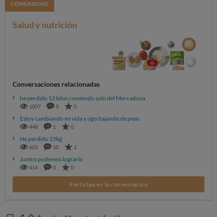
COMUNIDAD
Salud y nutrición
Conversaciones relacionadas
he perdido 12 kilos comiendo solo del Mercadona
1007
9
0
Estoy cambiando mi vida y sigo bajando de peso
448
1
0
He perdido 15kg
603
10
1
Juntos podemos lograrlo
414
0
0
Participa en la conversación