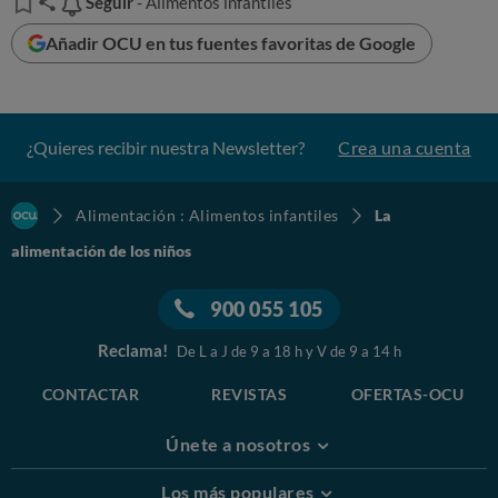
Seguir
Seguir
- Alimentos infantiles
Añadir OCU en tus fuentes favoritas de Google
¿Quieres recibir nuestra Newsletter?
Crea una cuenta
Alimentación : Alimentos infantiles
La
alimentación de los niños
900 055 105
Reclama!
De L a J de 9 a 18 h y V de 9 a 14 h
CONTACTAR
REVISTAS
OFERTAS-OCU
Únete a nosotros
Los más populares