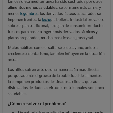
famosa dieta mediterránea ha sido sustituida por otros
alimentos menos saludables
: se consume más carne, y
menos
legumbres
, los derivados lácteos azucarados se
imponen frente a la
leche
, la bollería industrial prevalece
sobre el pan tradicional, se dejan de consumir productos
frescos para pasar a ingerir más derivados cárnicos y
platos preparados, mucho más ricos en grasa y sal.
Malos hábitos
, como el saltarse el desayuno, unido al
creciente sedentarismo, también influyen en la situación
actual.
Los niños sufren esto de una manera aún más directa,
porque además el grueso de la publicidad de alimentos
la componen productos destinados a ellos… que, aun
disfrazados de dudosas virtudes nutricionales, son poco
saludables.
¿Cómo resolver el problema?
De entrada, hay que
limitar el consumo por parte