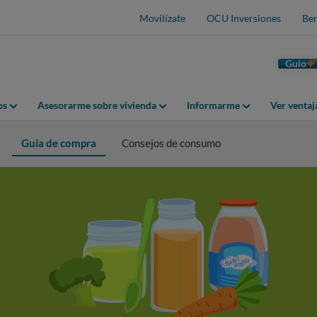
Movilízate
OCU Inversiones
Ben
Guio
os
Asesorarme sobre vivienda
Informarme
Ver venta
Guía de compra
Consejos de consumo