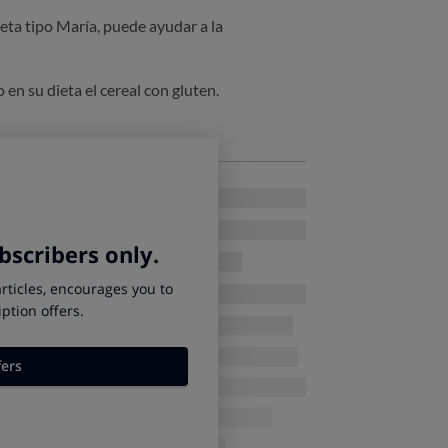
leta tipo María, puede ayudar a la
en su dieta el cereal con gluten.
ir papillas de cereales infantiles
mejor papilla de cereales para tu bebé?
a guía de compra, centrada en las papillas
les, sabrás en qué debes fijarte y cómo
ando tengas que elegir entre distintos tipos
MÁS