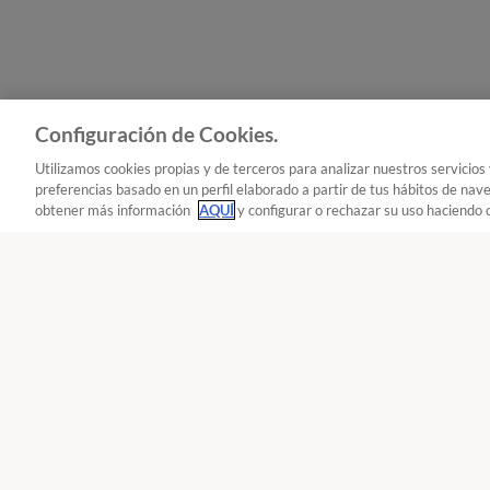
Configuración de Cookies.
Utilizamos cookies propias y de terceros para analizar nuestros servicios
preferencias basado en un perfil elaborado a partir de tus hábitos de nav
obtener más información
AQUÍ
y configurar o rechazar su uso haciendo c
Alimentación : Alimentos infantiles
Reclama!
900 055 105
De L a J de 9 a