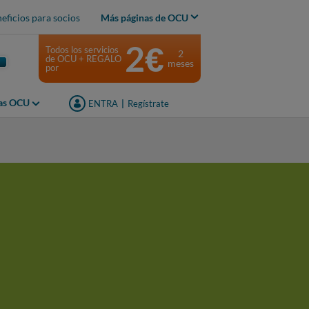
eficios para socios
Más páginas de OCU
2€
Todos los servicios
2
de OCU + REGALO
meses
por
jas OCU
ENTRA
|
Regístrate