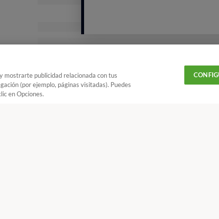
Cómo incluir distintos alimen
Frutas
A partir de los 6 meses de pueden dar frutas al bebé. 
fibra.
CONFIG
 y mostrarte publicidad relacionada con tus
egación (por ejemplo, páginas visitadas). Puedes
Se debe tomar en forma de pure, inicialmente
con una ú
lic en Opciones.
manzana, el plátano y la pera y el zumo de naranja. A p
frutas como la fresa, el melocotón, albaricoques o las fr
Verduras
¿Quieres recibir nuestra Newsletter?
Crea una cuenta
Desde los 6 meses se pueden tomar verduras cocidas sin
introducirlas de una en una, para comprobar su toler
patata, zanahoria, puerro, calabacín, calabaza o judías
Alimentos infantiles
verduras con alto contenido en nitritos (remolacha, espin
coliflor o nabo) y las azufradas (cebolla o ajo).
CONTACTAR
REV
 18 h y V de 9 a 14 h
Carne