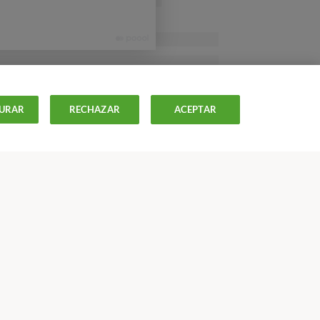
tos
Esto aporta
azúcares, vitaminas, minerales y
URAR
RECHAZAR
ACEPTAR
nica fruta, , y luego ir añadiendo otras, la
artir de los 12 meses ya puede introducir
utas tropicales (kiwi o piña), más alergénicas.
 sal y con poca agua en puré, es preferible
ancia, empezando por verduras suaves como
 verdes. Se deben evitar hasta los 12 meses las
acas, acelgas, etc.), las flatulentas (col,
ISTAS
OFERTAS-
OCU