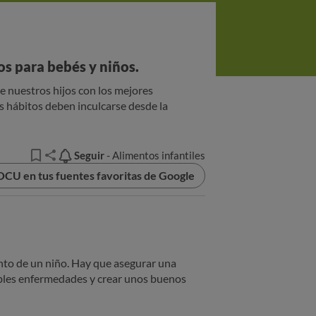
s para bebés y niños.
 de nuestros hijos con los mejores
 hábitos deben inculcarse desde la
Seguir
Seguir
- Alimentos infantiles
OCU en tus fuentes favoritas de Google
ento de un niño. Hay que asegurar una
ibles enfermedades y crear unos buenos