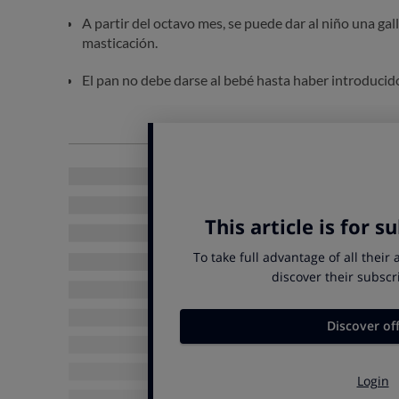
A partir del octavo mes, se puede dar al niño una gal
masticación.
El pan no debe darse al bebé hasta haber introducido 
Cómo eleg
¿Buscas la 
GUÍA DE COMPRA
Con nuestr
multicerea
acertar cu
y marcas.
LEE 