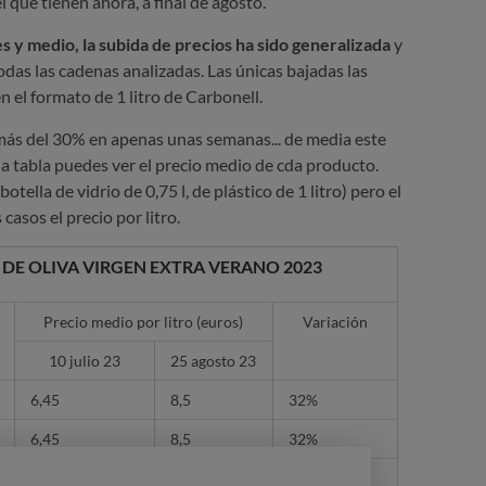
el que tienen ahora, a final de agosto.
 y medio, la subida de precios ha sido generalizada
y
todas las cadenas analizadas. Las únicas bajadas las
 el formato de 1 litro de Carbonell.
más del 30% en apenas unas semanas...
de media este
a tabla puedes ver el precio medio de cda producto.
lla de vidrio de 0,75 l, de plástico de 1 litro) pero el
casos el precio por litro.
 DE OLIVA VIRGEN EXTRA VERANO 2023
Precio medio por litro (euros)
Variación
10 julio 23
25 agosto 23
6,45
8,5
32%
6,45
8,5
32%
6,42
8,41
31%