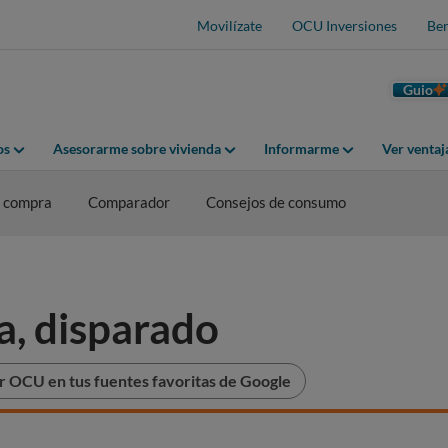
Movilízate
OCU Inversiones
Ben
Guio
os
Asesorarme sobre vivienda
Informarme
Ver venta
e compra
Comparador
Consejos de consumo
va, disparado
r OCU en tus fuentes favoritas de Google