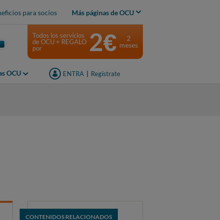
eficios para socios
Más páginas de OCU
2€
Todos los servicios
2
de OCU + REGALO
meses
por
jas OCU
ENTRA
|
Regístrate
CONTENIDOS RELACIONADOS