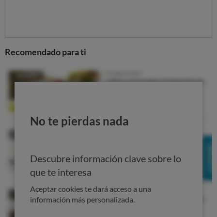
Aceite de oliva suave (marca blanca)
8,10
Aceite de oliva suave (marca)
11,45
Aceite oliva virgen extra (marca blanca)
9,67
Recomendado para ti
Aceite oliva virgen extra (marca)
14,18
Total general
10,59
En Alcampo la mayor bajada
No te pierdas nada
Si calculamos el precio medio del aceite de distintos
tipos en cada supermercado y lo comparamos con el de
hace un mes, comprobamos que
en los
supermercados la bajada del precio del aceite es real
Descubre información clave sobre lo
(salvo en Ahorramás, donde el aceite estaba más barato
que te interesa
en junio, probablemente por alguna oferta).
Aceptar cookies te dará acceso a una
La diferencia de precio entre julio y junio es más acusada
información más personalizada.
en Alcampo, donde supera con creces el euro.