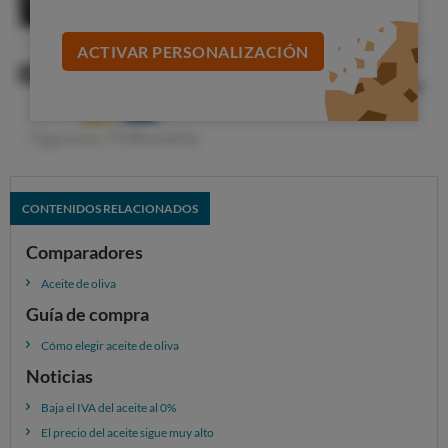
PRECIO MEDIO DEL LITRO DE ACEITE (e
ACTIVAR PERSONALIZACIÓN
Supermercado
En junio 2024
En julio
Ahorramás
9,06
10,85
Alcampo
11,30
9,89
Carrefour
11,88
11,33
CONTENIDOS RELACIONADOS
Día
10,43
9,93
Comparadores
El Corte Inglés
11,59
10,87
Lidl
Aceite de oliva
8,82
8,39
Guía de compra
Más
9,12
8,48
Cómo elegir aceite de oliva
Mercadona
8,83
8,41
Noticias
Queremos IVA reducido en
Baja el IVA del aceite al 0%
productos básicos
El precio del aceite sigue muy alto