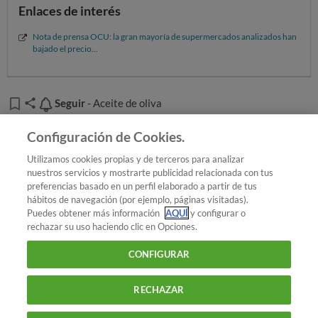
Enlaces de interés
Esta bajada del IVA es, para OCU,
una buena noticia
que
nos beneficia a todos. Pero
nos gustaría que esta
Nota de prensa OCU: la gran mayoría de supermercados analizados han
bajado el precio...
medida se ampliara
:
En el tiempo
, de forma que no estuviera limitada a
unos pocos meses.
Seguir
Seguir
- Aceite de oliva
En el número de productos a los que se aplique
:
Añadir OCU en tus fuentes favoritas de Google
consideramos que el IVA reducido debe extenderse a
Configuración de Cookies.
todos los producto de primera necesidad, alimentos
Utilizamos cookies propias y de terceros para analizar
básicos cuyo IVA sigue siendo muy alto, como es el
nuestros servicios y mostrarte publicidad relacionada con tus
caso de la carne o el pescado, productos básicos para
preferencias basado en un perfil elaborado a partir de tus
¿Quieres recibir nuestra Newsletter?
Crea una cuenta
hábitos de navegación (por ejemplo, páginas visitadas).
una buena dieta que poco a poco han dejado de estar
Puedes obtener más información
AQUÍ
y configurar o
al alcance de todo el mundo.
rechazar su uso haciendo clic en Opciones.
Alimentación : Aceite de oliva
El IVA 0% ya se nota
CONFIGURAR
en el precio del aceite
RECHAZAR
900 055 105